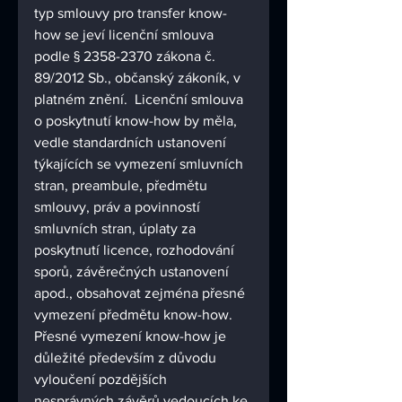
typ smlouvy pro transfer know-
how se jeví licenční smlouva 
podle § 2358-2370 zákona č. 
89/2012 Sb., občanský zákoník, v 
platném znění.  Licenční smlouva 
o poskytnutí know-how by měla, 
vedle standardních ustanovení 
týkajících se vymezení smluvních 
stran, preambule, předmětu 
smlouvy, práv a povinností 
smluvních stran, úplaty za 
poskytnutí licence, rozhodování 
sporů, závěrečných ustanovení 
apod., obsahovat zejména přesné 
vymezení předmětu know-how. 
Přesné vymezení know-how je 
důležité především z důvodu 
vyloučení pozdějších 
nesprávných závěrů vedoucích ke 