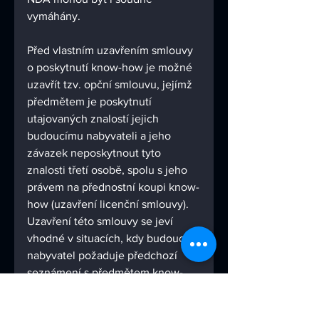
vymáhány.
Před vlastním uzavřením smlouvy 
o poskytnutí know-how je možné 
uzavřít tzv. opční smlouvu, jejímž 
předmětem je poskytnutí 
utajovaných znalostí jejich 
budoucímu nabyvateli a jeho 
závazek neposkytnout tyto 
znalosti třetí osobě, spolu s jeho 
právem na přednostní koupi know-
how (uzavření licenční smlouvy). 
Uzavření této smlouvy se jeví 
vhodné v situacích, kdy budoucí 
nabyvatel požaduje předchozí 
seznámení s předmětem know-
how, provedení jeho zkoušek, 
zavedení zkušebního provozu 