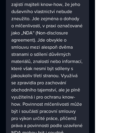
zajistí majiteli know-how, že jeho 
duševního vlastnictví nebude 
zneužito. Jde zejména o dohody 
o mlčenlivosti, v praxi označované 
jako „NDA“ (Non-disclosure 
agreement). Jde obvykle o 
smlouvu mezi alespoň dvěma 
stranami o sdílení důvěrných 
materiálů, znalostí nebo informací, 
které však nesmí být sdíleny s 
jakoukoliv třetí stranou. Využívá 
se zpravidla pro zachování 
obchodního tajemství, ale je plně 
využitelná i pro ochranu know-
how. Povinnost mlčenlivosti může 
být i součástí pracovní smlouvy 
pro výkon určité práce, přičemž 
práva a povinnosti podle uzavřené 
NDA mohou být i soudně 