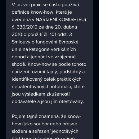
V právní praxi se často používá 
definice know-how, která je 
uvedená v NAŘÍZENÍ KOMISE (EU) 
č. 330/2010 ze dne 20. dubna 
2010 o použití čl. 101 odst. 3 
Smlouvy o fungování Evropské 
unie na kategorie vertikálních 
dohod a jednání ve vzájemné 
shodě. Know-how se podle tohoto 
nařízení rozumí tajný, podstatný a 
identifikovaný celek praktických 
nepatentovaných informací, které 
jsou výsledkem zkušeností 
dodavatele a jsou jím otestovány. 
Pojem tajné znamená, že know-
how (jako soubor nebo přesné 
složení a seřazení jednotlivých 
částí) není všeobecně známé 