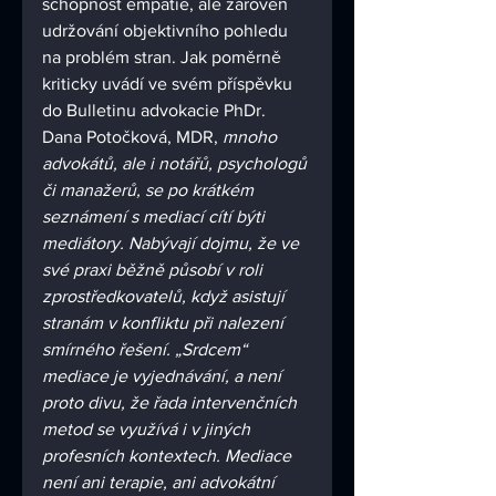
schopnost empatie, ale zároveň 
udržování objektivního pohledu 
na problém stran. Jak poměrně 
kriticky uvádí ve svém příspěvku 
do Bulletinu advokacie PhDr. 
Dana Potočková, MDR, 
mnoho 
advokátů, ale i notářů, psychologů 
či manažerů, se po krátkém 
seznámení s mediací cítí býti 
mediátory. Nabývají dojmu, že ve 
své praxi běžně působí v roli 
zprostředkovatelů, když asistují 
stranám v konfliktu při nalezení 
smírného řešení. „Srdcem“ 
mediace je vyjednávání, a není 
proto divu, že řada intervenčních 
metod se využívá i v jiných 
profesních kontextech. Mediace 
není ani terapie, ani advokátní 