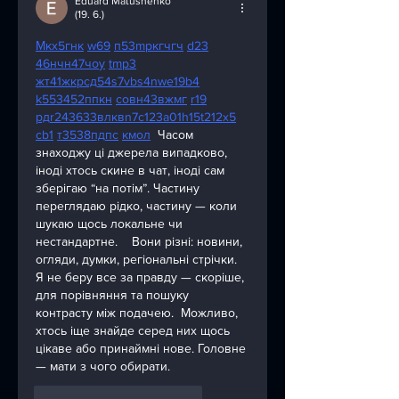
Eduard Matushenko
(19. 6.)
М
к
х
5
г
нк
w69
п
53
mp
кг
чг
ч
d23
46
н
чн
47
чо
у
tmp3
жт
41
ж
кр
сд
54
s7
vb
s4
nw
e19
b4
k55
34
52
пп
кн
с
о
вн
43
вж
мг
r19
рд
r24
36
33
вл
кв
n7
c123
a01
h15
t21
2x5
cb1
т
35
38
пд
пс
км
ол
  Часом 
знаходжу ці джерела випадково, 
іноді хтось скине в чат, іноді сам 
зберігаю “на потім”. Частину 
переглядаю рідко, частину — коли 
шукаю щось локальне чи 
нестандартне.    Вони різні: новини, 
огляди, думки, регіональні стрічки. 
Я не беру все за правду — скоріше, 
для порівняння та пошуку 
контрасту між подачею.  Можливо, 
хтось іще знайде серед них щось 
цікаве або принаймні нове. Головне 
— мати з чого обирати. 
To se mi líbí
Reagovat