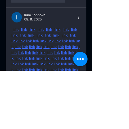
Irina Konnova
08. 8. 2025
link
link
link
link
link
link
link
link
link
link
link
link
link
link
link
link
link
link
link
link
link
link
link
link
link
lin
k
link
link
link
link
link
link
link
link
link
l
ink
link
link
link
link
link
link
link
link
lin
k
link
link
link
link
link
link
link
link
link
l
ink
link
link
link
link
link
link
link
link
lin
k
link
link
link
link
link
link
link
link
link
l
ink
link
link
link
link
link
link
link
link
lin
k
link
link
link
link
link
link
link
link
link
l
ink
link
link
link
link
link
link
link
link
lin
k
link
link
link
link
link
link
link
link
link
l
ink
link
link
link
link
To se mi líbí
Reagovat