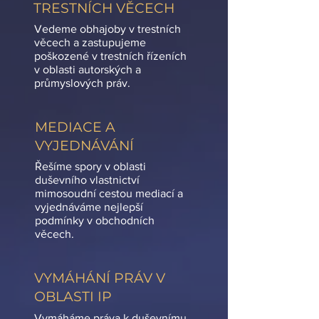
TRESTNÍCH VĚCECH
Vedeme obhajoby v trestních
věcech a zastupujeme
poškozené v trestních řízeních
v oblasti autorských a
průmyslových práv.
MEDIACE A
VYJEDNÁVÁNÍ
Řešíme spory v oblasti
duševního vlastnictví
mimosoudní cestou mediací a
vyjednáváme nejlepší
podmínky v obchodních
věcech.
VYMÁHÁNÍ PRÁV V
OBLASTI IP
Vymáháme práva k duševnímu