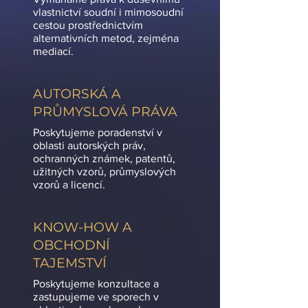
vlastnictví soudní i mimosoudní
cestou prostřednictvím
alternativních metod, zejména
mediací.
AUTORSKÁ A
PRŮMYSLOVÁ PRÁVA
Poskytujeme poradenství v
oblasti autorských práv,
ochranných známek, patentů,
užitných vzorů, průmyslových
vzorů a licencí.
KNOW-HOW A
OBCHODNÍ
TAJEMSTVÍ
Poskytujeme konzultace a
zastupujeme ve sporech v