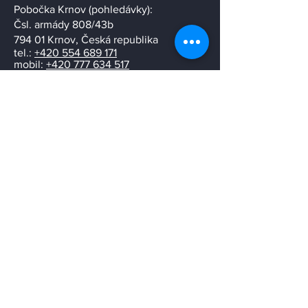
Pobočka Krnov (pohledávky):
​Čsl. armády 808/43b
794 01 Krnov, Česká republika
tel.:
+420 554 689 171
mobil:
+420 777 634 517
e-mail:
pobocka.krnov@karabec.cz
ID datové schránky: jcuhak9
Můj profil
Rodinná tradice
Napište nám
Stačí, když nám pošlete jen svůj e-mail,
a ozveme se Vám co nejdříve.
Email