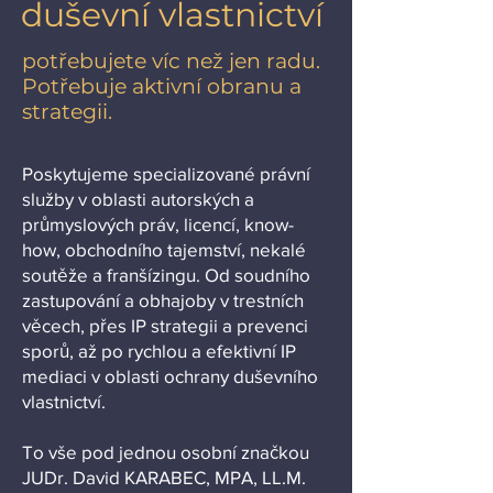
duševní vlastnictví
potřebujete víc než jen radu.
Potřebuje aktivní obranu a
strategii.
Poskytujeme specializované právní
služby v oblasti autorských a
průmyslových práv, licencí, know-
how, obchodního tajemství, nekalé
soutěže a franšízingu. Od soudního
zastupování a obhajoby v trestních
věcech, přes IP strategii a prevenci
sporů, až po rychlou a efektivní IP
mediaci v oblasti ochrany duševního
vlastnictví.
To vše pod jednou osobní značkou
JUDr. David KARABEC, MPA, LL.M.