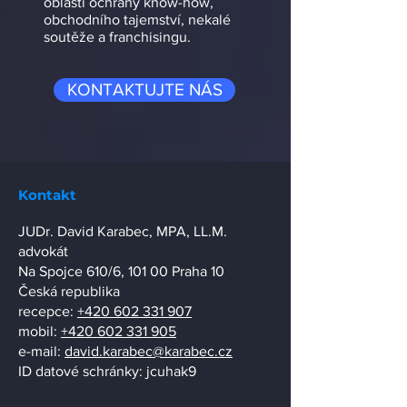
oblasti ochrany know-how,
obchodního tajemství, nekalé
soutěže a franchisingu.
KONTAKTUJTE NÁS
Kontakt
JUDr. David Karabec, MPA, LL.M.
advokát
Na Spojce 610/6, 101 00 Praha 10
Česká republika
recepce:
+420 602 331 907
mobil:
+420 602 331 905
e-mail:
david.karabec@karabec.cz
ID datové schránky: jcuhak9