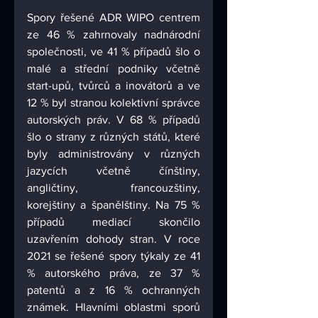
Spory řešené ADR WIPO centrem 
ze 46 % zahrnovaly nadnárodní 
společnosti, ve 41 % případů šlo o 
malé a střední podniky včetně 
start-upů, tvůrců a inovátorů a ve 
12 % byl stranou kolektivní správce 
autorských práv. V 68 % případů 
šlo o strany z různých států, které 
byly administrovány v různých 
jazycích včetně čínštiny, 
angličtiny, francouzštiny, 
korejštiny a španělštiny. Na 75 % 
případů mediací skončilo 
uzavřením dohody stran. V roce 
2021 se řešené spory týkaly ze 41 
% autorského práva, ze 37 % 
patentů a z 16 % ochranných 
známek. Hlavními oblastmi sporů 