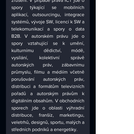
zrušení. V případě práva ICT jde o 
spory týkající se mobilních 
aplikací, outsourcingu, integrace 
systémů, vývoje SW, licencí k SW a 
telekomunikací a spory o data 
B2B. V autorském právu jde o 
spory vztahující se k umění, 
kulturnímu dědictví, módě, 
vysílání, kolektivní správě 
autorských práv, zábavnímu 
průmyslu, filmu a médiím včetně 
porušování autorských práv, 
distribuci a formátům televizních 
pořadů a autorským právům k 
digitálním obsahům. V obchodních 
sporech jde o oblasti výhradní 
distribuce, franšíz, marketingu, 
veletrhů, designů, sportu, malých a 
středních podniků a energetiky.