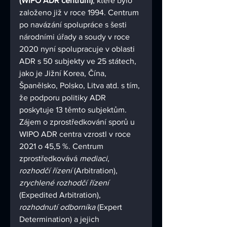
(WIPO ADR centrum)
, které bylo 
založeno již v roce 1994. Centrum 
po navázání spolupráce s šesti 
národními úřady a soudy v roce 
2020 nyní spolupracuje v oblasti 
ADR s 50 subjekty ve 25 státech, 
jako je Jižní Korea, Čína, 
Španělsko, Polsko, Litva atd. s tím, 
že podporu politiky ADR 
poskytuje 13 těmto subjektům. 
Zájem o zprostředkování sporů u 
WIPO ADR centra vzrostl v roce 
2021 o 45,5 %. Centrum 
zprostředkovává 
mediaci
, 
rozhodčí řízení
 (Arbitration), 
zrychlené rozhodčí řízení
(Expedited Arbitration), 
rozhodnutí odborníka
 (Expert 
Determination) a jejich 