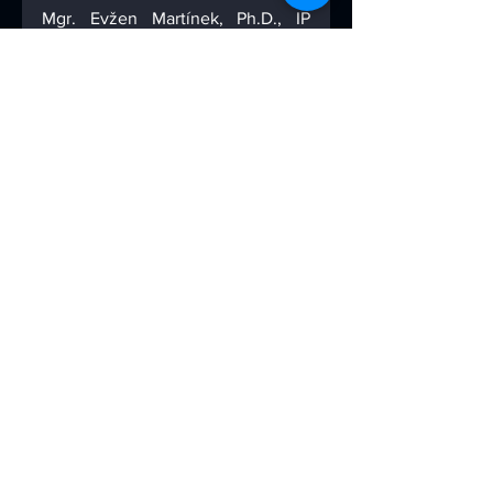
Mgr. Evžen Martínek, Ph.D., IP 
mediátor
IP mediační centrum Praha, 
zapsaný ústav
Zobrazit vše
Nejnovější příspěvky