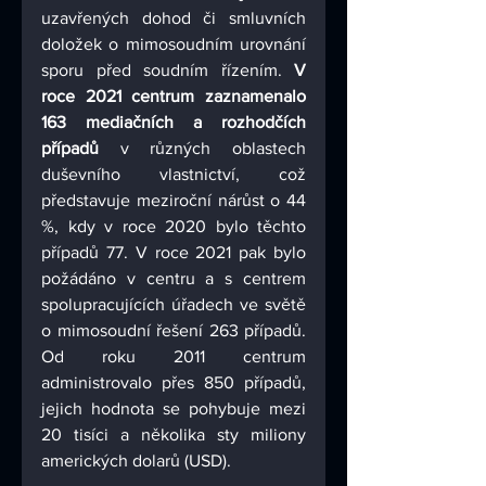
uzavřených dohod či smluvních 
doložek o mimosoudním urovnání 
sporu před soudním řízením. 
V 
roce 2021 centrum zaznamenalo 
163 mediačních a rozhodčích 
případů 
v různých oblastech 
duševního vlastnictví, což 
představuje meziroční nárůst o 44 
%, kdy v roce 2020 bylo těchto 
případů 77. V roce 2021 pak bylo 
požádáno v centru a s centrem 
spolupracujících úřadech ve světě 
o mimosoudní řešení 263 případů. 
Od roku 2011 centrum 
administrovalo přes 850 případů, 
jejich hodnota se pohybuje mezi 
20 tisíci a několika sty miliony 
amerických dolarů (USD). 