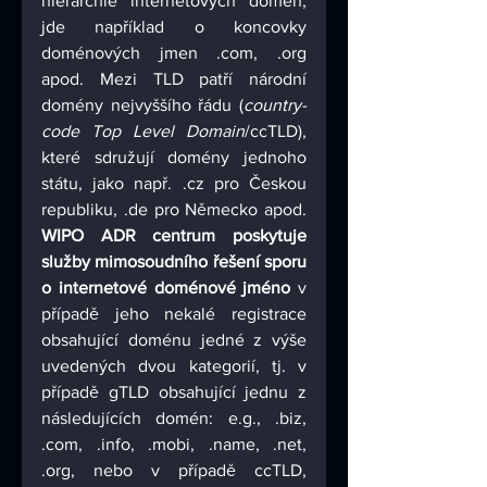
hierarchie internetových domén, 
jde například o koncovky 
doménových jmen .com, .org 
apod. Mezi TLD patří národní 
domény nejvyššího řádu (
country-
code Top Level Domain
/ccTLD), 
které sdružují domény jednoho 
státu, jako např. .cz pro Českou 
republiku, .de pro Německo apod. 
WIPO ADR centrum poskytuje 
služby mimosoudního řešení sporu 
o internetové doménové jméno
 v 
případě jeho nekalé registrace 
obsahující doménu jedné z výše 
uvedených dvou kategorií, tj. v 
případě gTLD obsahující jednu z 
následujících domén: e.g., .biz, 
.com, .info, .mobi, .name, .net, 
.org, nebo v případě ccTLD, 