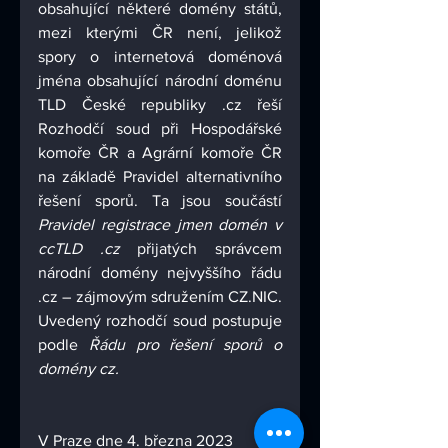
obsahující některé domény států, 
mezi kterými ČR není, jelikož 
spory o internetová doménová 
jména obsahující národní doménu 
TLD České republiky .cz řeší 
Rozhodčí soud při Hospodářské 
komoře ČR a Agrární komoře ČR 
na základě Pravidel alternativního 
řešení sporů. Ta jsou součástí 
Pravidel registrace jmen domén v 
ccTLD .cz
 přijatých správcem 
národní domény nejvyššího řádu 
.cz – zájmovým sdružením CZ.NIC. 
Uvedený rozhodčí soud postupuje 
podle 
Řádu pro řešení sporů o 
domény cz.
V Praze dne 4. března 2023