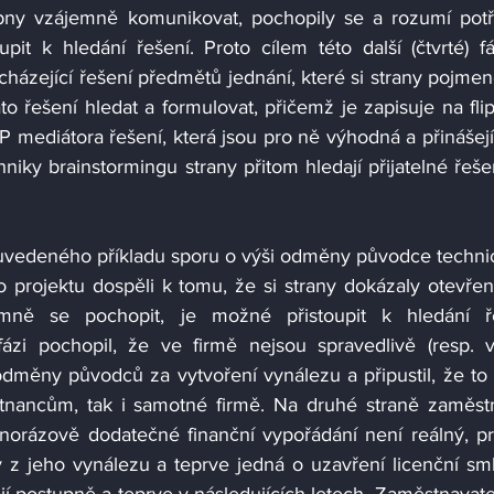
opny vzájemně komunikovat, pochopily se a rozumí pot
pit k hledání řešení. Proto cílem této další (čtvrté) fá
házející řešení předmětů jednání, které si strany pojmeno
 řešení hledat a formulovat, přičemž je zapisuje na flipc
P mediátora řešení, která jsou pro ně výhodná a přinášejí 
iky brainstormingu strany přitom hledají přijatelné řešen
 uvedeného příkladu sporu o výši odměny původce techni
o projektu dospěli k tomu, že si strany dokázaly otevřen
ně se pochopit, je možné přistoupit k hledání řeš
ázi pochopil, že ve firmě nejsou spravedlivě (resp. v
odměny původců za vytvoření vynálezu a připustil, že to
tnancům, tak i samotné firmě. Na druhé straně zaměst
norázově dodatečné finanční vypořádání není reálný, pr
y z jeho vynálezu a teprve jedná o uzavření licenční sml