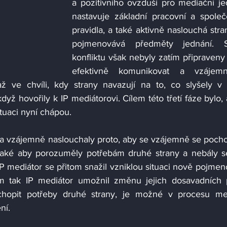
a pozitivního ovzduší pro mediační jed
nastavuje základní pracovní a společ
pravidla, a také aktivně naslouchá stra
pojmenovává předměty jednání. St
konfliktu však nebyly zatím připraveny 
efektivně komunikovat a vzájemn
 ve chvíli, kdy strany navazují na to, co slyšely v 
dyž hovořily k IP mediátorovi. Cílem této třetí fáze bylo, a
ituaci nyní chápou. 
ra vzájemně naslouchaly proto, aby se vzájemně se pochop
také aby porozuměly potřebám druhé strany a nebály se
 mediátor se přitom snažil vzniklou situaci nově pojmeno
ám tak IP mediátor umožnil změnu jejich dosavadních p
hopit potřeby druhé strany, je možné v procesu med
í.  