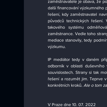
zaměstnavatele je obava, že po
další financování výzkumného pr
řešení, kdy zaměstnavatel nav
původců technických řešení. V
takového systému odměňován
zaměstnance. Vedle toho strany h
mediace stanovily, tedy podmínk
výzkumu. 
IP mediátor tedy v daném příp
odborník v oblasti duševního vl
souvislostech. Strany si tak m
řešení a rozumět jim. Teprve v 
konkrétních kroků. 
Ale o tom za
V Praze dne 10. 07. 2022