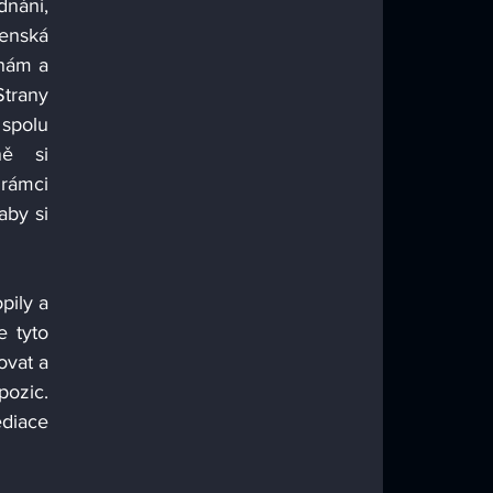
nání, 
enská 
nám a 
rany 
spolu 
ě si 
rámci 
by si 
ily a 
 tyto 
vat a 
ozic. 
iace 