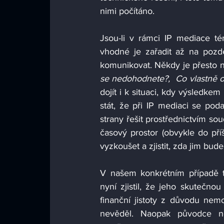
nimi počítáno. 
Jsou-li v rámci IP mediace té
vhodné je zařadit až na pozdě
komunikovat. Někdy je přesto nu
se nedohodnete?,  Co vlastně o
dojít i k situaci, kdy výsledk
stát, že při IP mediaci se pod
strany řešit prostřednictvím so
časový prostor (obvykle do pří
vyzkoušet a zjistit, zda jim bud
V našem konkrétním případě t
nyní zjistil, že jeho skutečno
finanční jistoty z důvodu nem
nevěděl. Naopak původce n