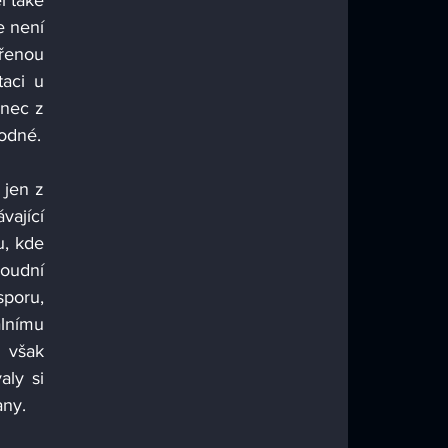
 také 
není  
enou 
aci u 
nec z 
firmy odejde a bude své myšlenky realizovat jinde. To by nebylo pro zaměstnavatele výhodné. 
jen z 
jící 
, kde 
oudní 
oru, 
nímu 
však 
ly si 
any. 