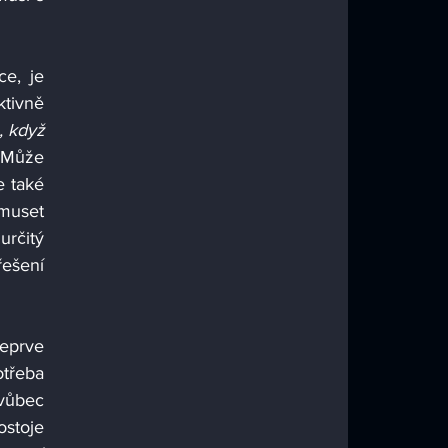
e, je 
tivně 
 když 
 Může 
 také 
muset 
rčitý 
ešení 
eprve 
třeba 
vůbec 
toje 