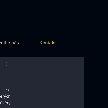
enti o nás
Kontakt
e se 
erých 
ůvěry 