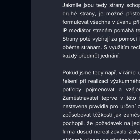
Jakmile jsou tedy strany sch
druhé strany, je možné přistou
formulovat všechna v úvahu přic
IP mediátor stranám pomáhá tato
Strany poté vybírají za pomoci I
oběma stranám. S využitím techn
každý předmět jednání. 
Pokud jsme tedy např. v rámci
řešení při realizaci výzkumnéh
potřeby pojmenovat a vzájem
Zaměstnavatel teprve v této f
nastavena pravidla pro určení 
způsobovat těžkosti jak zaměs
pochopil, že požadavek na jed
firma dosud nerealizovala zisk