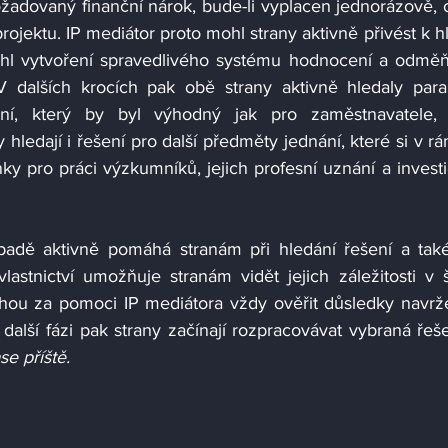
žadovaný finanční nárok, bude-li vyplacen jednorázově, o
ojektu. IP mediátor proto mohl strany aktivně přivést k hl
rhl vytvoření spravedlivého systému hodnocení a odměň
 dalších krocích pak obě strany aktivně hledaly para
í, který by byl výhodný jak pro zaměstnavatele, t
ledají i řešení pro další předměty jednání, které si v rám
y pro práci výzkumníků, jejich profesní uznání a investi
adě aktivně pomáhá stranám při hledání řešení a také
astnictví umožňuje stranám vidět jejich záležitosti v ši
ohou za pomoci IP mediátora vždy ověřit důsledky navrž
další fázi pak strany začínají rozpracovávat vybraná řeše
se příště.