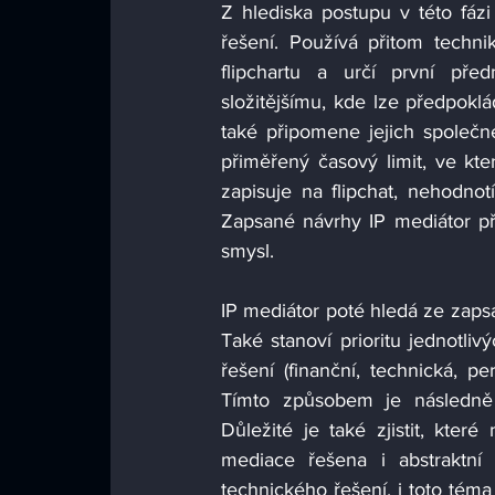
Z hlediska postupu v této fázi
řešení. Používá přitom techni
flipchartu a určí první pře
složitějšímu, kde lze předpoklá
také připomene jejich společné
přiměřený časový limit, ve kt
zapisuje na flipchat, nehodnotí 
Zapsané návrhy IP mediátor přeč
smysl. 
IP mediátor poté hledá ze zaps
Také stanoví prioritu jednotliv
řešení (finanční, technická, pe
Tímto způsobem je následně v
Důležité je také zjistit, které
mediace řešena i abstraktní 
technického řešení, i toto téma