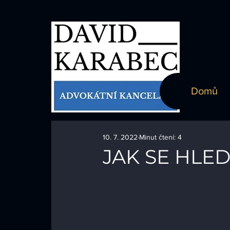
Domů
10. 7. 2022
Minut čtení: 4
JAK SE HLED