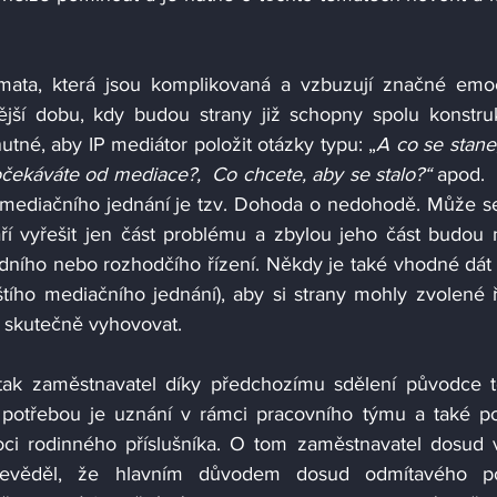
mata, která jsou komplikovaná a vzbuzují značné emoc
jší dobu, kdy budou strany již schopny spolu konstruk
tné, aby IP mediátor položit otázky typu: „
A co se stane,
čekáváte od mediace?,  Co chcete, aby se stalo?“ 
apod. 
em mediačního jednání je tzv. Dohoda o nedohodě. Může se
aří vyřešit jen část problému a zbylou jeho část budou 
udního nebo rozhodčího řízení. Někdy je také vhodné dát u
štího mediačního jednání), aby si strany mohly zvolené ř
e skutečně vyhovovat.  
ak zaměstnavatel díky předchozímu sdělení původce t
u potřebou je uznání v rámci pracovního týmu a také po
oci rodinného příslušníka. O tom zaměstnavatel dosud 
evěděl, že hlavním důvodem dosud odmítavého pos