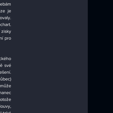
řebám 
ze je 
valy. 
hart. 
zisky 
í pro 
ckého 
ě své 
ení. 
ůbec) 
 může 
nanec 
otože 
ouvy, 