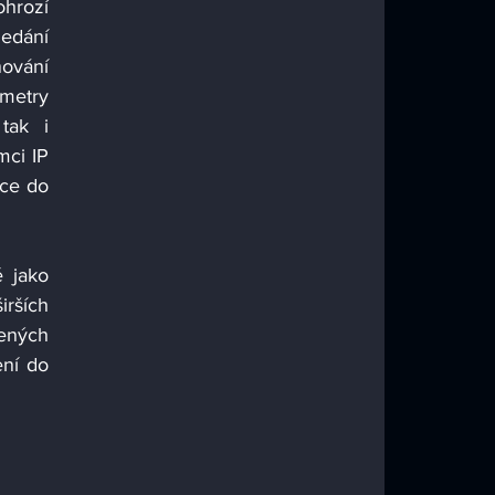
hrozí 
edání 
ování 
metry 
ak i 
ci IP 
ce do 
 jako 
rších 
ených 
ní do 