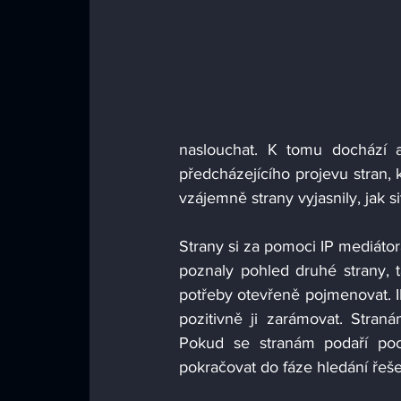
naslouchat. K tomu dochází až
předcházejícího projevu stran, k
vzájemně strany vyjasnily, jak s
Strany si za pomoci IP mediáto
poznaly pohled druhé strany, 
potřeby otevřeně pojmenovat. IP
pozitivně ji zarámovat. Stran
Pokud se stranám podaří poc
pokračovat do fáze hledání řešen