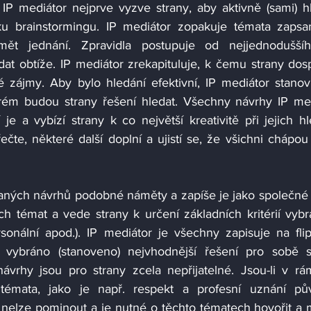
 IP mediátor nejprve vyzve strany, aby aktivně (sami) hl
ku brainstormingu. IP mediátor zopakuje témata zapsa
dmět jednání. Zpravidla postupuje od nejjednoduššíh
dat obtíže. IP mediátor zrekapituluje, k čemu strany dosp
 zájmy. Aby bylo hledání efektivní, IP mediátor stanoví
erém budou strany řešení hledat. Všechny návrhy IP med
je a vybízí strany k co největší kreativitě při jejich hle
te, některé další doplní a ujistí se, že všichni chápou j
aných návrhů podobné náměty a zapíše je jako společné 
ých témat a vede strany k určení základních kritérií vybr
rsonální apod.). IP mediátor je všechny zapisuje na flipc
ybráno (stanoveno) nejvhodnější řešení pro sobě str
 návrhy jsou pro strany zcela nepřijatelné. Jsou-li v rám
témata, jako je např. respekt a profesní uznání pův
 nelze pominout a je nutné o těchto tématech hovořit a m