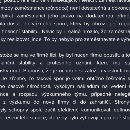
 postupně a teprve v následujících letech. Zaměstnavatel
mzdy zaměstnance (původce) není dostatečná a dokonce 
pírat zaměstnanci jeho právo na dodatečnou přiměř
 dostat do vážného sporu, který by ohrozil její reput
inanční stabilitu. Navíc by i reálně hrozilo, že zaměstna
ože se mu ve firmě líbí, by byl nucen firmu opustit, a to 
anční stability a profesního uznání, které mu stáva
tnout. Připouští, že je ochoten si založit i vlastní firmu
Je zřejmé, že takový spor je velmi obtížně řešitelný s
ho časové náročnosti, vysokým nákladům na vedení sp
nce a rozpadu výzkumného týmu, případně nelegál
ků z výzkumu do nové firmy či do zahraničí. Strany 
yly schopny spolu začít efektivně komunikovat, definova
 řešení této situace, které by bylo vyhovující pro obě str