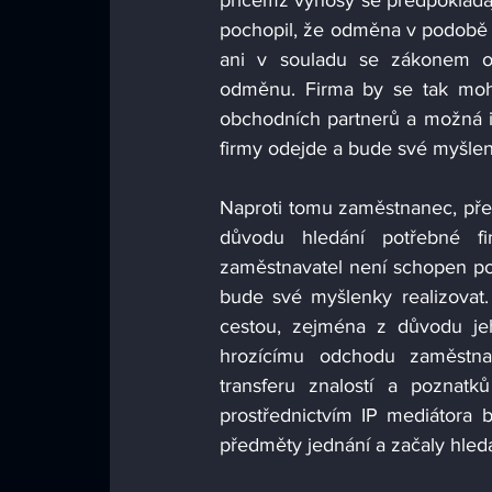
přičemž výnosy se předpokládají
pochopil, že odměna v podobě 
ani v souladu se zákonem od
odměnu. Firma by se tak mohla
obchodních partnerů a možná i f
Naproti tomu zaměstnanec, přest
důvodu hledání potřebné fin
zaměstnavatel není schopen posky
bude své myšlenky realizovat. 
cestou, zejména z důvodu je
hrozícímu odchodu zaměstna
transferu znalostí a poznat
prostřednictvím IP mediátora b
předměty jednání a začaly hledat