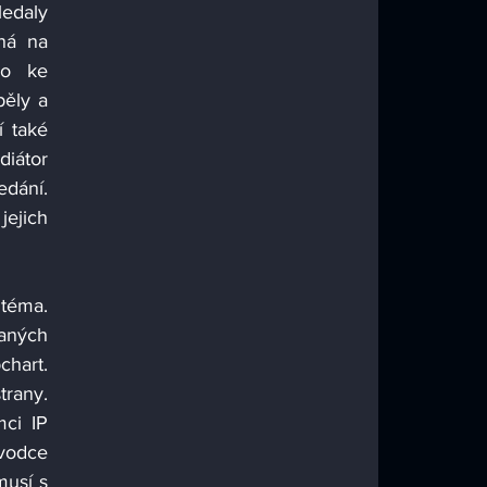
edaly 
ná na 
o ke 
ěly a 
 také 
iátor 
dání. 
ejich 
téma. 
aných 
hart. 
any.  
ci IP 
odce 
usí s 