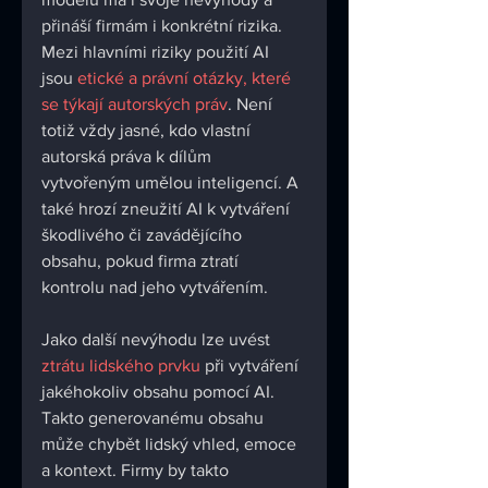
přináší firmám i konkrétní rizika. 
Mezi hlavními riziky použití AI 
jsou 
etické a právní otázky, které 
se týkají autorských práv
. Není 
totiž vždy jasné, kdo vlastní 
autorská práva k dílům 
vytvořeným umělou inteligencí. A 
také hrozí zneužití AI k vytváření 
škodlivého či zavádějícího 
obsahu, pokud firma ztratí 
kontrolu nad jeho vytvářením.
Jako další nevýhodu lze uvést 
ztrátu lidského prvku
 při vytváření 
jakéhokoliv obsahu pomocí AI. 
Takto generovanému obsahu 
může chybět lidský vhled, emoce 
a kontext. Firmy by takto 