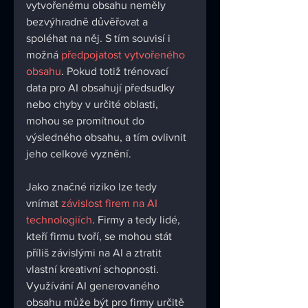
vytvořenému obsahu neměly 
bezvýhradně důvěřovat a 
spoléhat na něj. S tím souvisí i 
možná 
předpojatost vytvořeného 
obsahu
. Pokud totiž trénovací 
data pro AI obsahují předsudky 
nebo chyby v určité oblasti, 
mohou se promítnout do 
výsledného obsahu, a tím ovlivnit 
jeho celkové vyznění.
Jako značné riziko lze tedy 
vnímat 
závislost firem na AI 
technologiích
. Firmy a tedy lidé, 
kteří firmu tvoří, se mohou stát 
příliš závislými na AI a ztratit 
vlastní kreativní schopnosti. 
Využívání AI generovaného 
obsahu může být pro firmy určitě 