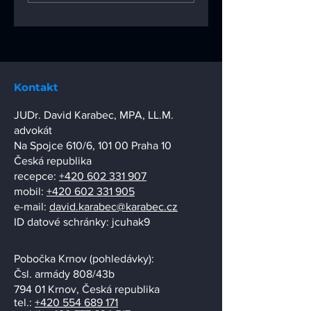
Časopis Duševní
vlastnictví 04/2025
Kontakt
JUDr. David Karabec, MPA, LL.M.
advokát
Na Spojce 610/6, 101 00 Praha 10
Česká republika
recepce:
+420 602 331 907
mobil:
+420 602 331 905
e-mail:
david.karabec@karabec.cz
ID datové schránky: jcuhak9
Pobočka Krnov (pohledávky):
​Čsl. armády 808/43b
794 01 Krnov, Česká republika
tel.:
+420 554 689 171