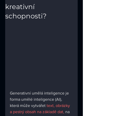
kreativní
schopnosti?
Generativní umělá inteligence je 
forma umělé inteligence (AI), 
která může vytvářet 
text, obrázky 
a pestrý obsah na základě dat,
 na 