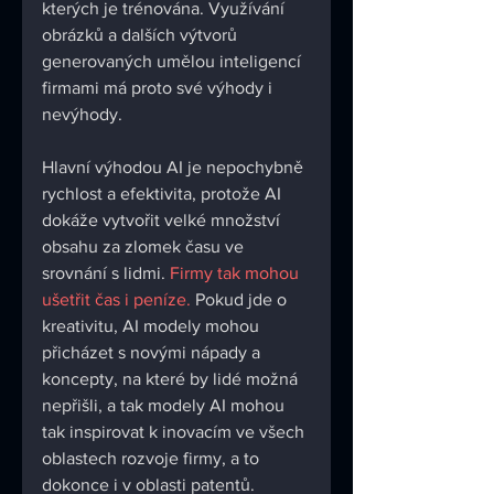
kterých je trénována. Využívání 
obrázků a dalších výtvorů 
generovaných umělou inteligencí 
firmami má proto své výhody i 
nevýhody.
Hlavní výhodou AI je nepochybně 
rychlost a efektivita, protože AI 
dokáže vytvořit velké množství 
obsahu za zlomek času ve 
srovnání s lidmi. 
Firmy tak mohou 
ušetřit čas i peníze.
 Pokud jde o 
kreativitu, AI modely mohou 
přicházet s novými nápady a 
koncepty, na které by lidé možná 
nepřišli, a tak modely AI mohou 
tak inspirovat k inovacím ve všech 
oblastech rozvoje firmy, a to 
dokonce i v oblasti patentů.