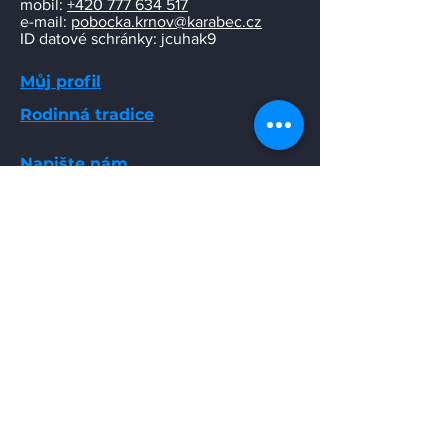
mobil:
+420 777 634 517
e-mail:
pobocka.krnov@karabec.cz
ID datové schránky: jcuhak9
Můj profil
Rodinná tradice
Napište nám
Stačí, když nám pošlete jen svůj e-mail,
a ozveme se Vám co nejdříve.
Email
Odeslat