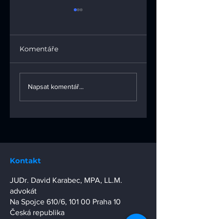
Komentáře
Časopis Duševní
Časopis Duševní
vlastnictví 04/2025
vlastnictví 03/20
Napsat komentář...
Kontakt
JUDr. David Karabec, MPA, LL.M.
advokát
Na Spojce 610/6, 101 00 Praha 10
Česká republika