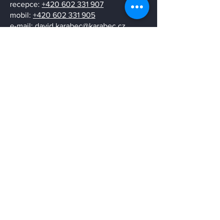
recepce:
+420 602 331 907
mobil:
+420 602 331 905
e-mail:
david.karabec@karabec.cz
ID datové schránky: jcuhak9
Pobočka Krnov (pohledávky):
​Čsl. armády 808/43b
794 01 Krnov, Česká republika
tel.:
+420 554 689 171
mobil:
+420 777 634 517
e-mail:
pobocka.krnov@karabec.cz
ID datové schránky: jcuhak9
Můj profil
Rodinná tradice
Napište nám
Stačí, když nám pošlete jen svůj e-mail,
a ozveme se Vám co nejdříve.