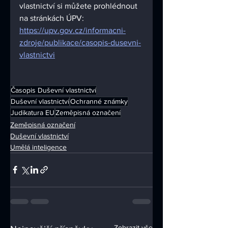
vlastnictví si můžete prohlédnout 
na stránkách ÚPV:
https://upv.gov.cz/informacni-
zdroje/publikace/casopis-dusevni-
vlastnictvi
Časopis Duševní vlastnictví
Duševní vlastnictví
Ochranné známky
Judikatura EU
Zeměpisná označení
Zeměpisná označení
Duševní vlastnictví
Umělá inteligence
Zobrazit vše