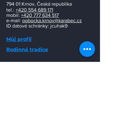
794 01 Krnov, Česká republika
tel.:
+420 554 689 171
mobil:
+420 777 634 517
e-mail:
pobocka.krnov@karabec.cz
ID datové schránky: jcuhak9
Můj profil
Rodinná tradice
Napište nám
Stačí, když nám pošlete jen svůj e-mail,
a ozveme se Vám co nejdříve.
Email
Odeslat