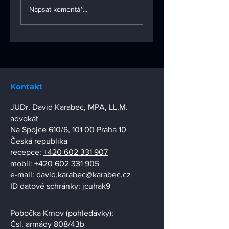
vlastnictví 04/2025
vlastnictví 02/20
Napsat komentář...
Kontakt
JUDr. David Karabec, MPA, LL.M.
advokát
Na Spojce 610/6, 101 00 Praha 10
Česká republika
recepce:
+420 602 331 907
mobil:
+420 602 331 905
e-mail:
david.karabec@karabec.cz
ID datové schránky: jcuhak9
Pobočka Krnov (pohledávky):
​Čsl. armády 808/43b