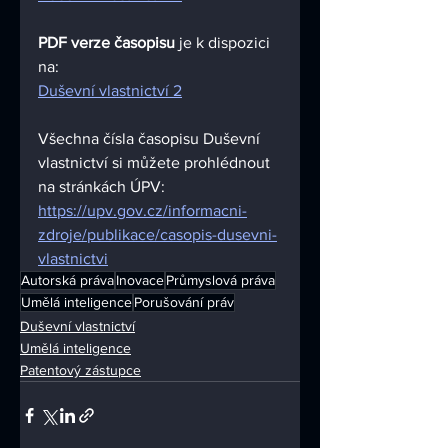
PDF verze časopisu 
je k dispozici 
na:
Duševní vlastnictví 2
Všechna čísla časopisu Duševní 
vlastnictví si můžete prohlédnout 
na stránkách ÚPV:
https://upv.gov.cz/informacni-
zdroje/publikace/casopis-dusevni-
vlastnictvi
Autorská práva
Inovace
Průmyslová práva
Umělá inteligence
Porušování práv
Duševní vlastnictví
Umělá inteligence
Patentový zástupce