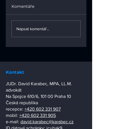
Komentáře
Časopis Duševní
Časopis Duševní
vlastnictví 04/2025
vlastnictví 03/20
Napsat komentář...
Kontakt
JUDr. David Karabec, MPA, LL.M.
advokát
Na Spojce 610/6, 101 00 Praha 10
Česká republika
recepce:
+420 602 331 907
mobil:
+420 602 331 905
e-mail:
david.karabec@karabec.cz
ID datové schránky: jcuhak9