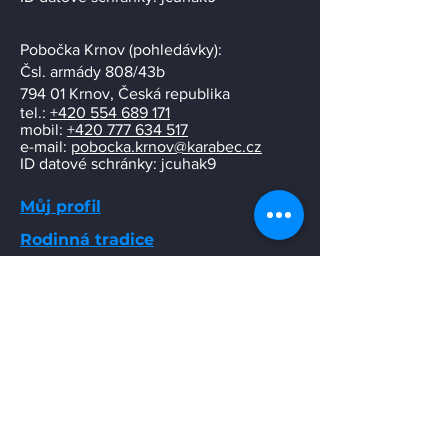
Pobočka Krnov (pohledávky):
​Čsl. armády 808/43b
794 01 Krnov, Česká republika
tel.:
+420 554 689 171
mobil:
+420 777 634 517
e-mail:
pobocka.krnov@karabec.cz
ID datové schránky: jcuhak9
Můj profil
Rodinná tradice
Napište nám
Stačí, když nám pošlete jen svůj e-mail,
a ozveme se Vám co nejdříve.
Email