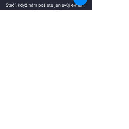
Stačí, když nám pošlete jen svůj e-mail,
a ozveme se Vám co nejdříve.
Email
Odeslat
Užitečné odkazy
https://www.ipmediace.cz/
https://www.karabec.tech/
https://www.logicall.cz/
https://upv.gov.cz/
https://www.csvz.cz/
https://www.czech-franchise.cz/