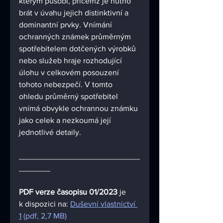
kterým působí, přičemž je nutno 
brát v úvahu jejich distinktivní a 
dominantní prvky. Vnímání 
ochranných známek průměrným 
spotřebitelem dotčených výrobků 
nebo služeb hraje rozhodující 
úlohu v celkovém posouzení 
tohoto nebezpečí. V tomto 
ohledu průměrný spotřebitel 
vnímá obvykle ochrannou známku 
jako celek a nezkoumá její 
jednotlivé detaily.
___________________________
_______
PDF verze časopisu 01/2023
 je 
k dispozici na: 
Duševní vlastnictví 
1
 (pdf, 2,7 MB) 