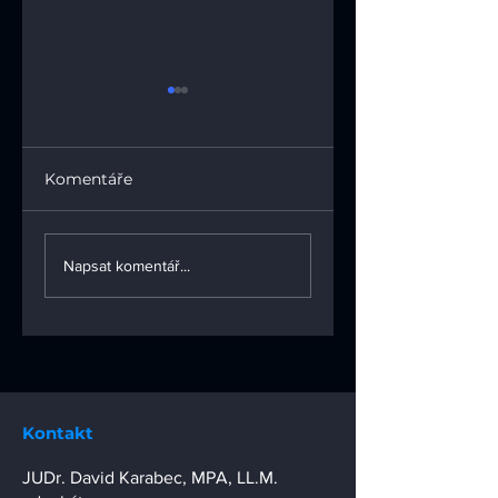
Komentáře
Časopis Duševní
Časopis Duševní
vlastnictví 03/2025
vlastnictví 02/20
Napsat komentář...
Kontakt
JUDr. David Karabec, MPA, LL.M.