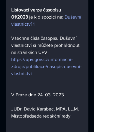
Listovací verze časopisu 
01/2023
 je k dispozici na: 
Duševní 
vlastnictví 
1
Všechna čísla časopisu Duševní 
vlastnictví si můžete prohlédnout 
na stránkách ÚPV:
https://upv.gov.cz/informacni-
zdroje/publikace/casopis-dusevni-
vlastnictvi
V Praze dne 24. 03. 2023
JUDr. David Karabec, MPA, LL.M.
Místopředseda redakční rady