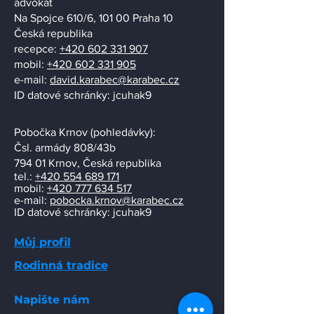
advokát
Na Spojce 610/6, 101 00 Praha 10
Česká republika
recepce:
+420 602 331 907
mobil:
+420 602 331 905
e-mail:
david.karabec@karabec.cz
ID datové schránky: jcuhak9
Pobočka Krnov (pohledávky):
​Čsl. armády 808/43b
794 01 Krnov, Česká republika
tel.:
+420 554 689 171
mobil:
+420 777 634 517
e-mail:
pobocka.krnov@karabec.cz
ID datové schránky: jcuhak9
Můj profil
Rodinná tradice
Napište nám