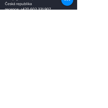
JUDr. David Karabec, MPA, LL.M.
advokát
Na Spojce 610/6, 101 00 Praha 10
Česká republika
recepce:
+420 602 331 907
mobil:
+420 602 331 905
e-mail:
david.karabec@karabec.cz
ID datové schránky: jcuhak9
Pobočka Krnov (pohledávky):
​Čsl. armády 808/43b
794 01 Krnov, Česká republika
tel.:
+420 554 689 171
mobil:
+420 777 634 517
e-mail:
pobocka.krnov@karabec.cz
ID datové schránky: jcuhak9
Můj profil
Rodinná tradice