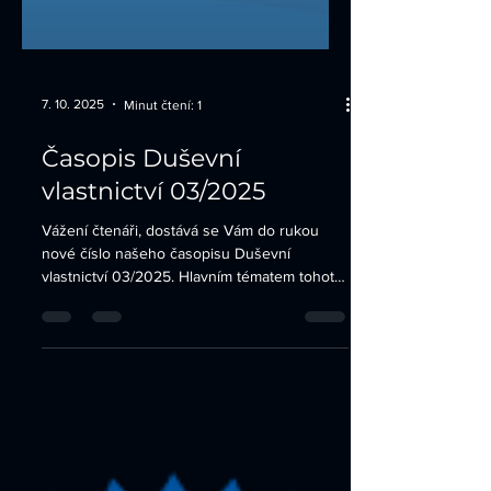
7. 10. 2025
Minut čtení: 1
Časopis Duševní
vlastnictví 03/2025
Vážení čtenáři, dostává se Vám do rukou
nové číslo našeho časopisu Duševní
vlastnictví 03/2025. Hlavním tématem tohoto
čísla jsou ochranné známky v digitálním
prostředí Evropské unie s důrazem na
ochranu spotřebitele a zneužívající ujednání.
Tento recenzovaný článek je doplněný
vývojem práva EU v této oblasti a judikaturou
Soudního dvora Evropské unie a Nejvyššího
soudu ČR.